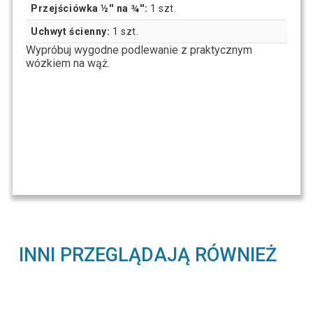
Przejściówka ½'' na ¾'':
1 szt.
Uchwyt ścienny:
1 szt.
Wypróbuj wygodne podlewanie z praktycznym
wózkiem na wąż.
INNI PRZEGLĄDAJĄ RÓWNIEŻ