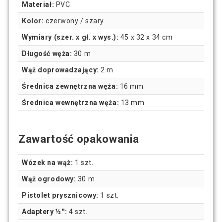
Materiał:
PVC
Kolor:
czerwony / szary
Wymiary (szer. x gł. x wys.):
45 x 32 x 34 cm
Długość węża:
30 m
Wąż doprowadzający:
2 m
Średnica zewnętrzna węża:
16 mm
Średnica wewnętrzna węża:
13 mm
Zawartość opakowania
Wózek na wąż:
1 szt.
Wąż ogrodowy:
30 m
Pistolet prysznicowy:
1 szt.
Adaptery ½'':
4 szt.