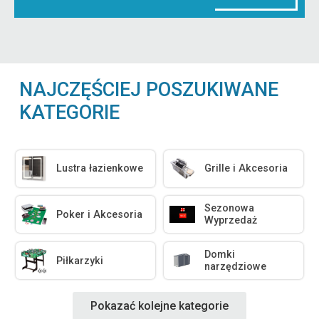
NAJCZĘŚCIEJ POSZUKIWANE
KATEGORIE
Lustra łazienkowe
Grille i Akcesoria
Sezonowa
Poker i Akcesoria
Wyprzedaż
Domki
Piłkarzyki
narzędziowe
Pokazać kolejne kategorie