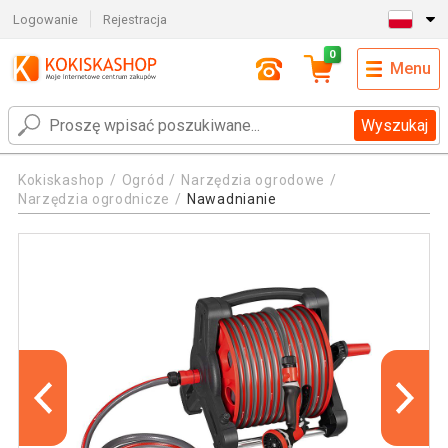
Logowanie
Rejestracja
0
Menu
Wyszukaj
Kokiskashop
Ogród
Narzędzia ogrodowe
Narzędzia ogrodnicze
Nawadnianie