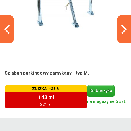
Szlaban parkingowy zamykany - typ M.
ZNIŻKA -35 %
Do koszyka
143 zł
na magazynie 6 szt.
221 zł