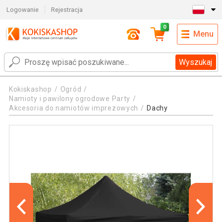
Logowanie
Rejestracja
0
Menu
Wyszukaj
Kokiskashop
Ogród
Namioty i pawilony ogrodowe Party
Akcesoria do namiotów imprezowych
Dachy