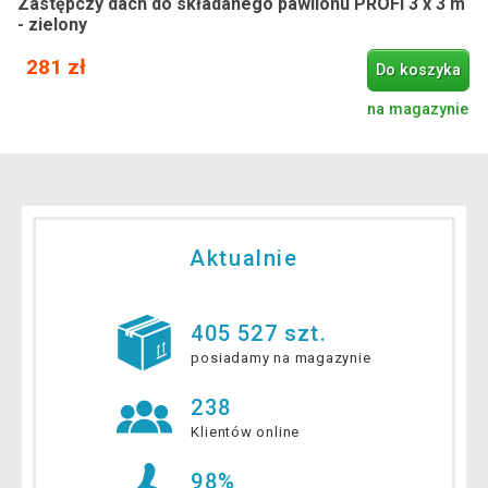
Zastępczy dach do składanego pawilonu PROFI 3 x 3 m
- zielony
281 zł
Do koszyka
na magazynie
Aktualnie
405 527 szt.
posiadamy na magazynie
238
Klientów online
98%