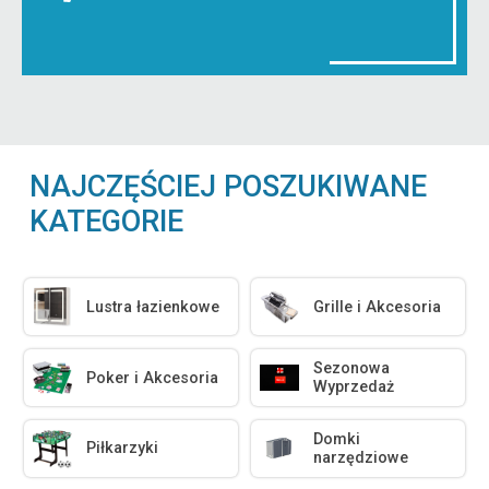
NAJCZĘŚCIEJ POSZUKIWANE
KATEGORIE
Lustra łazienkowe
Grille i Akcesoria
Sezonowa
Poker i Akcesoria
Wyprzedaż
Domki
Piłkarzyki
narzędziowe