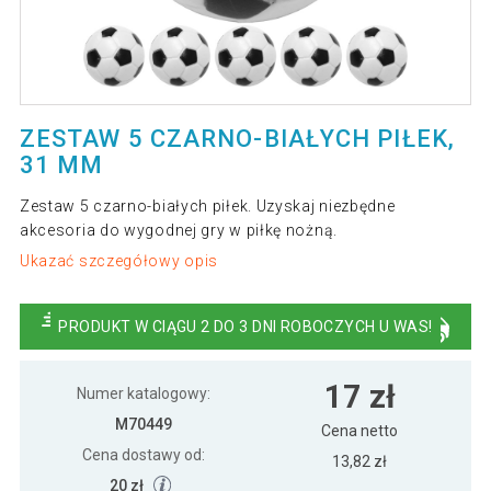
ZESTAW 5 CZARNO-BIAŁYCH PIŁEK,
31 MM
Zestaw 5 czarno-białych piłek. Uzyskaj niezbędne
akcesoria do wygodnej gry w piłkę nożną.
Ukazać szczegółowy opis
PRODUKT W CIĄGU 2 DO 3 DNI ROBOCZYCH U WAS!
17 zł
Numer katalogowy:
M70449
Cena netto
Cena dostawy od:
13,82 zł
20 zł