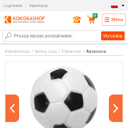
Logowanie
Rejestracja
0
Menu
Wyszukaj
Kokiskashop
Wolny czas
Piłkarzyki
Akcesoria