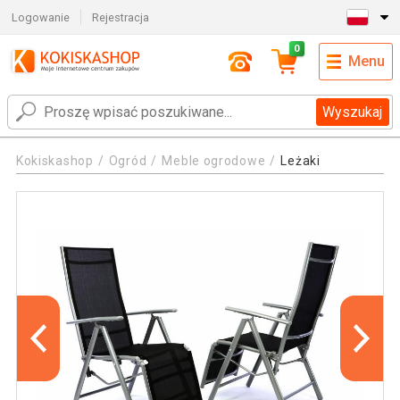
Logowanie
Rejestracja
0
Menu
Wyszukaj
Kokiskashop
Ogród
Meble ogrodowe
Leżaki