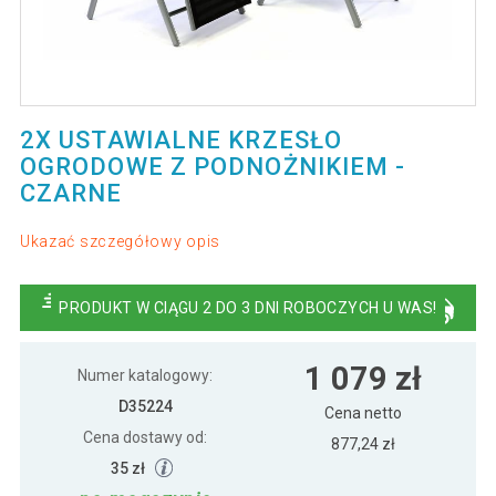
2X USTAWIALNE KRZESŁO
OGRODOWE Z PODNOŻNIKIEM -
CZARNE
Ukazać szczegółowy opis
PRODUKT W CIĄGU 2 DO 3 DNI ROBOCZYCH U WAS!
1 079 zł
Numer katalogowy:
D35224
Cena netto
Cena dostawy od:
877,24 zł
35 zł