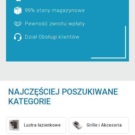
99% stany magazynowe
Pewność zwrotu wpłaty
Dział Obsługi klientów
NAJCZĘŚCIEJ POSZUKIWANE
KATEGORIE
Lustra łazienkowe
Grille i Akcesoria