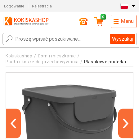
Logowanie
Rejestracja
0
Menu
Wyszukaj
Kokiskashop
Dom i mieszkanie
Pudła i kosze do przechowywania
Plastikowe pudełka