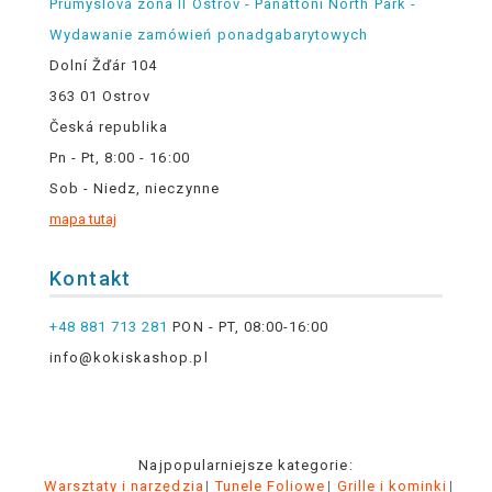
Průmyslová zóna II Ostrov - Panattoni North Park -
Wydawanie zamówień ponadgabarytowych
Dolní Žďár 104
363 01 Ostrov
Česká republika
Pn - Pt, 8:00 - 16:00
Sob - Niedz, nieczynne
mapa tutaj
Kontakt
+48 881 713 281
PON - PT, 08:00-16:00
info@kokiskashop.pl
Najpopularniejsze kategorie:
Warsztaty i narzędzia
Tunele Foliowe
Grille i kominki