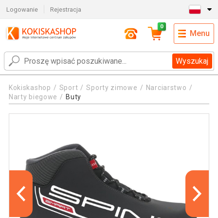
Logowanie
Rejestracja
0
Menu
Wyszukaj
Kokiskashop
Sport
Sporty zimowe
Narciarstwo
Narty biegowe
Buty