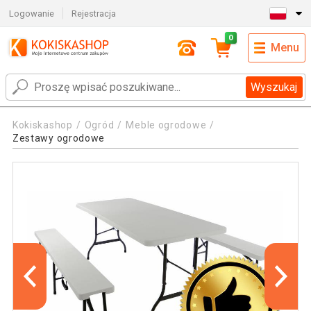
Logowanie
Rejestracja
0
Menu
Wyszukaj
Kokiskashop
Ogród
Meble ogrodowe
Zestawy ogrodowe