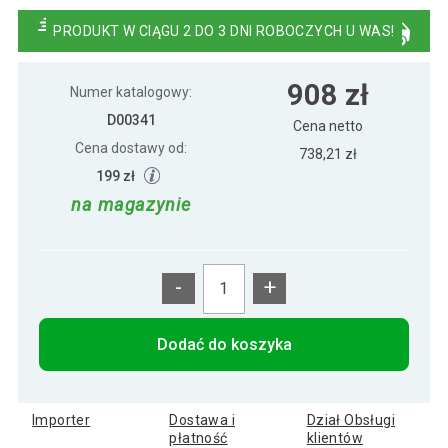
948 zł
rattan czarny
PRODUKT W CIĄGU 2 DO 3 DNI ROBOCZYCH U WAS!
Zestaw ogrodowy, 2 ławki i stół w stylu
950 zł
908 zł
rattanu - antracyt
Numer katalogowy:
D00341
Cena netto
Cena dostawy od:
738,21 zł
199 zł
na magazynie
-
+
Dodać do koszyka
Importer
Dostawa i
Dział Obsługi
płatność
klientów