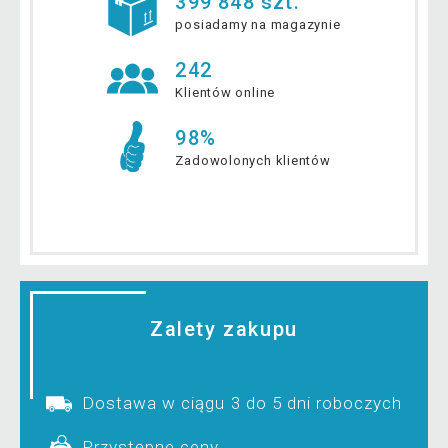
399 848 szt.
posiadamy na magazynie
242
Klientów online
98%
Zadowolonych klientów
Zalety zakupu
Dostawa w ciągu 3 do 5 dni roboczych
Przystępne ceny