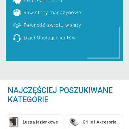
99% stany magazynowe
Pewność zwrotu wpłaty
Dział Obsługi klientów
NAJCZĘŚCIEJ POSZUKIWANE
KATEGORIE
Lustra łazienkowe
Grille i Akcesoria