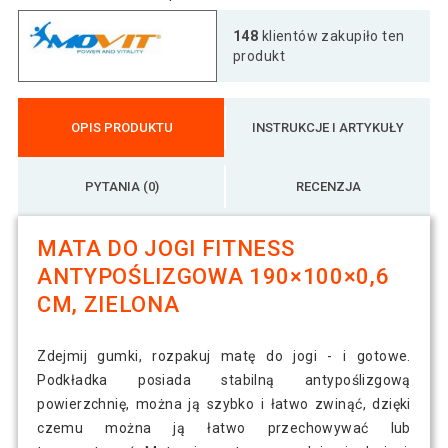
Mata do jogi fitness antypoślizgowa
148
klientów zakupiło ten
110 zł
190×100×0,6cm, niebieska
produkt
Mata do jogi fitness antypoślizgowa
103 zł
OPIS PRODUKTU
INSTRUKCJE I ARTYKUŁY
190×100×0,6cm, niebieska
PYTANIA (0)
RECENZJA
Mata do jogi fitness antypoślizgowa
102 zł
190×100×0,6cm, pomarańcz
MATA DO JOGI FITNESS
ANTYPOŚLIZGOWA 190×100×0,6
Mata do jogi fitness antypoślizgowa
249 zł
190×100×0,6cm, zielona
CM, ZIELONA
Zdejmij gumki, rozpakuj matę do jogi - i gotowe.
Mata do jogi fitness antypoślizgowa
105 zł
190×100×0,6cm, żółta
Podkładka posiada stabilną antypoślizgową
powierzchnię, można ją szybko i łatwo zwinąć, dzięki
czemu można ją łatwo przechowywać lub