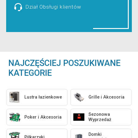
Dział Obsługi klientów
NAJCZĘŚCIEJ POSZUKIWANE
KATEGORIE
Lustra łazienkowe
Grille i Akcesoria
Sezonowa
Poker i Akcesoria
Wyprzedaż
Domki
Piłkarzyki