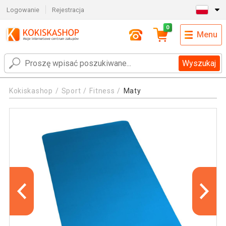
Logowanie
Rejestracja
0
Menu
Wyszukaj
Kokiskashop
Sport
Fitness
Maty