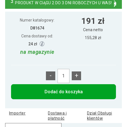
PRODUKT W CIĄGU 2 DO 3 DNI ROBOCZYCH U WAS!
MAXXIVA Mata gimnastyczna,
191 zł
191 zł
190x100x1,5 cm, czerwona
Numer katalogowy:
D81674
Cena netto
Cena dostawy od:
MAXXIVA Mata gimnastyczna,
155,28 zł
191 zł
190x100x1,5 cm, kolor nafta
24 zł
na magazynie
-
+
Dodać do koszyka
Importer
Dostawa i
Dział Obsługi
płatność
klientów