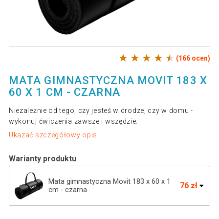
(166 ocen)
MATA GIMNASTYCZNA MOVIT 183 X
60 X 1 CM - CZARNA
Niezależnie od tego, czy jesteś w drodze, czy w domu -
wykonuj ćwiczenia zawsze i wszędzie.
Ukazać szczegółowy opis
Warianty produktu
Mata gimnastyczna Movit 183 x 60 x 1
76 zł
cm - czarna
Mata gimnastyczna Movit 183 x 60 x 1 cm
69 zł