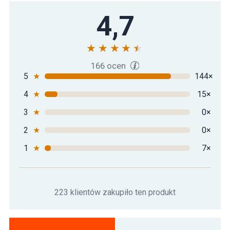
Mata gimnastyczna Movit 183 x 60 x 1 cm
4,7
76 zł
- niebieski royal
Mata gimnastyczna Movit 183 x 60 x 1 cm
69 zł
- różowa
166 ocen
5
★
144×
4
★
15×
Mata gimnastyczna Movit 183 x 60 x 1 cm
75 zł
- żółta
3
★
0×
2
★
0×
1
★
7×
223 klientów zakupiło ten produkt