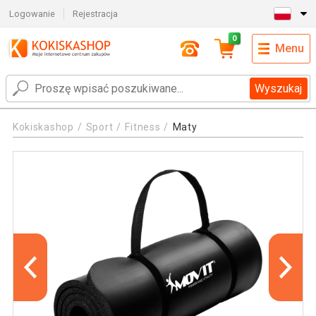
Logowanie
Rejestracja
0
Menu
Wyszukaj
Kokiskashop
Sport
Fitness
Maty