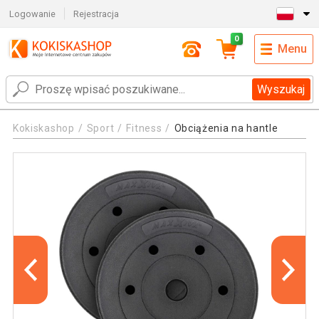
Logowanie
Rejestracja
0
Menu
Wyszukaj
Kokiskashop
Sport
Fitness
Obciążenia na hantle