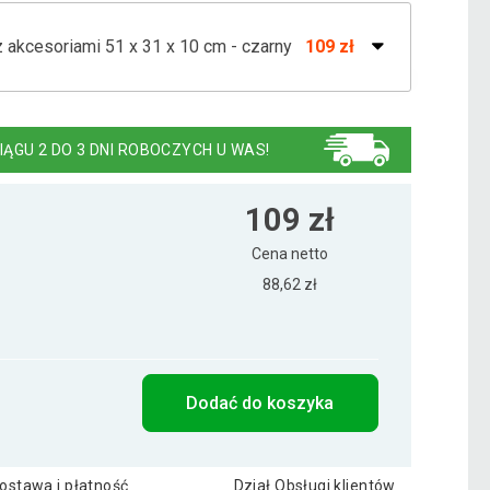
z akcesoriami 51 x 31 x 10 cm - czarny
109 zł
z akcesoriami 51 x 31 x 10 cm - ciemny
110 zł
IĄGU 2 DO 3 DNI ROBOCZYCH U WAS!
x 31 x 10 cm
114 zł
109 zł
Cena netto
88,62 zł
Dodać do koszyka
ostawa i płatność
Dział Obsługi klientów