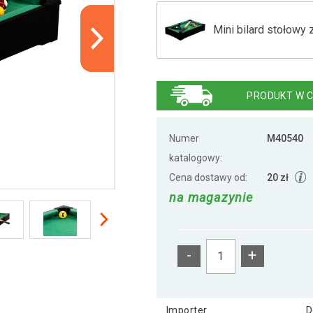
Mini bilard stołowy 
Mini bilard stołowy 
PRODUKT W C
Mini pool bilard 51 
Numer
M40540
katalogowy:
Cena dostawy od:
20 zł
na magazynie
-
+
Importer
D