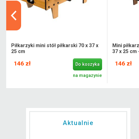
Piłkarzyki mini stół piłkarski 70 x 37 x
Mini piłkar
25 cm
37 x 25 cm 
146 zł
146 zł
Do koszyka
e
na magazynie
Aktualnie