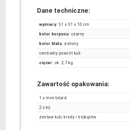
Dane techniczne:
wymiary:
51 x 31 x 10 cm
kolor korpusu:
czarny
kolor blatu:
zielony
centralny powrót kuli
ciężar:
ok. 2,7 kg
Zawartość opakowania:
1 x mini bilard
2 x kij
zestaw kuli, kredy i trójkątów