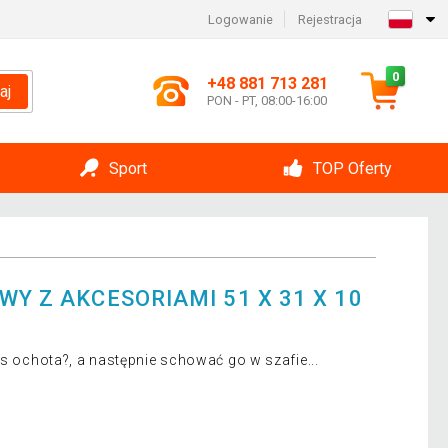
Logowanie
Rejestracja
0
+48 881 713 281
aj
PON - PT, 08:00-16:00
Sport
TOP Oferty
WY Z AKCESORIAMI 51 X 31 X 10
as ochota?, a następnie schować go w szafie...