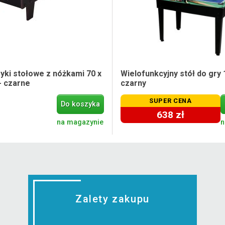
zyki stołowe z nóżkami 70 x
Wielofunkcyjny stół do gry 
- czarne
czarny
SUPER CENA
Do koszyka
638 zł
na magazynie
n
Zalety zakupu