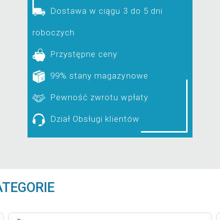
Dostawa w ciągu 3 do 5 dni
roboczych
Przystępne ceny
99% stany magazynowe
Pewność zwrotu wpłaty
Dział Obsługi klientów
ATEGORIE