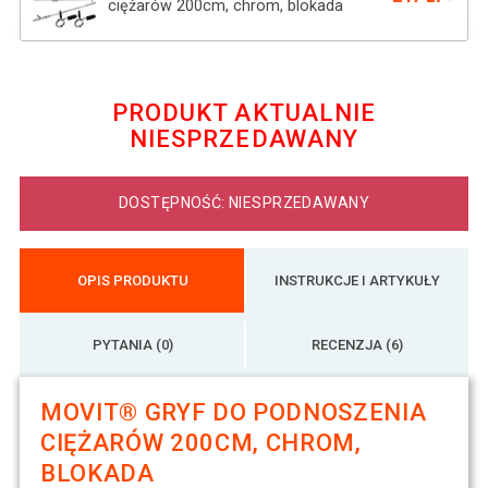
ciężarów 200cm, chrom, blokada
MOVIT® 120cm Gryf do podnoszenia
93 zł
ciężarów , chrom
PRODUKT AKTUALNIE
NIESPRZEDAWANY
MOVIT® 160cm gryf, chrom, blokada
57 zł
sprężynowa
DOSTĘPNOŚĆ: NIESPRZEDAWANY
OPIS PRODUKTU
INSTRUKCJE I ARTYKUŁY
PYTANIA (0)
RECENZJA (6)
MOVIT® GRYF DO PODNOSZENIA
CIĘŻARÓW 200CM, CHROM,
BLOKADA