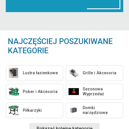
NAJCZĘŚCIEJ POSZUKIWANE
KATEGORIE
Lustra łazienkowe
Grille i Akcesoria
Sezonowa
Poker i Akcesoria
Wyprzedaż
Domki
Piłkarzyki
narzędziowe
Pokazać kolejne kategorie