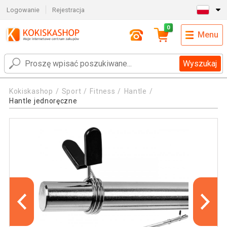
Logowanie
Rejestracja
0
Menu
Wyszukaj
Kokiskashop
Sport
Fitness
Hantle
Hantle jednoręczne