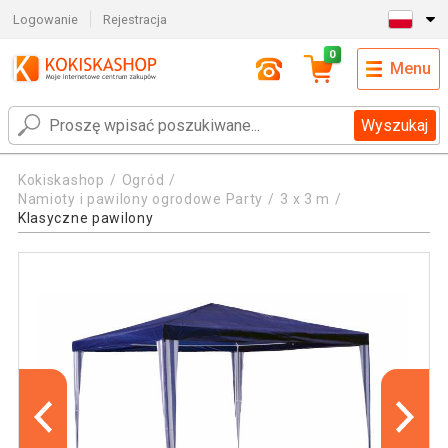
Logowanie
Rejestracja
0
Menu
Wyszukaj
Kokiskashop
Ogród
Namioty i pawilony ogrodowe Party
3 x 3 m
Klasyczne pawilony