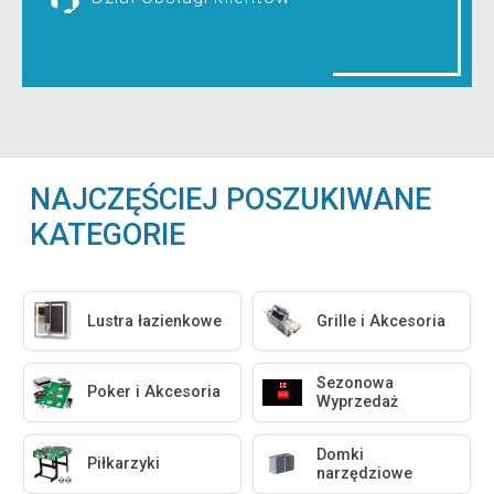
NAJCZĘŚCIEJ POSZUKIWANE
KATEGORIE
Lustra łazienkowe
Grille i Akcesoria
Sezonowa
Poker i Akcesoria
Wyprzedaż
Domki
Piłkarzyki
narzędziowe