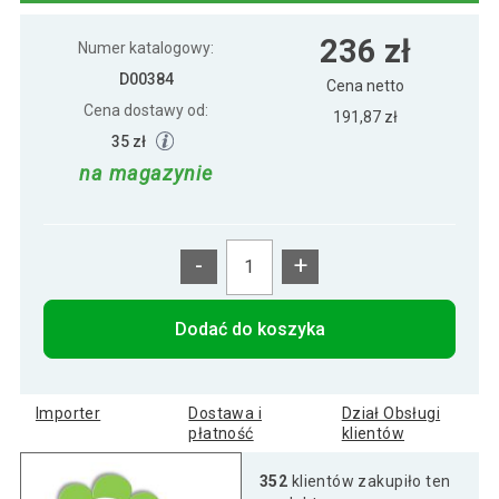
236 zł
Namiot ogrodowy - zielony 3 x 3 m
236 zł
Numer katalogowy:
D00384
Cena netto
Cena dostawy od:
191,87 zł
195 zł
Pawilon ogrodowy 3 x 3 m biały bez ścian
35 zł
na magazynie
-
+
Dodać do koszyka
Importer
Dostawa i
Dział Obsługi
płatność
klientów
352
klientów zakupiło ten