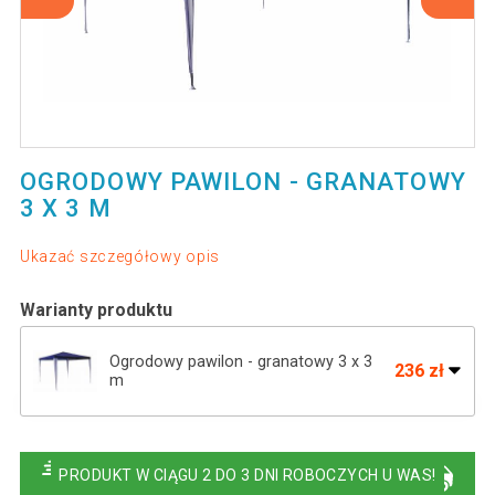
OGRODOWY PAWILON - GRANATOWY
3 X 3 M
Ukazać szczegółowy opis
Warianty produktu
Ogrodowy pawilon - granatowy 3 x 3
236 zł
m
236 zł
Namiot ogrodowy - antracyt, 3 x 3 m
PRODUKT W CIĄGU 2 DO 3 DNI ROBOCZYCH U WAS!