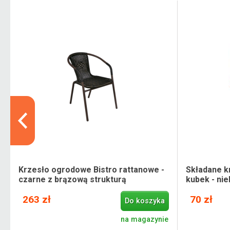
Krzesło ogrodowe Bistro rattanowe -
Składane k
czarne z brązową strukturą
kubek - nie
263 zł
70 zł
Do koszyka
e
na magazynie