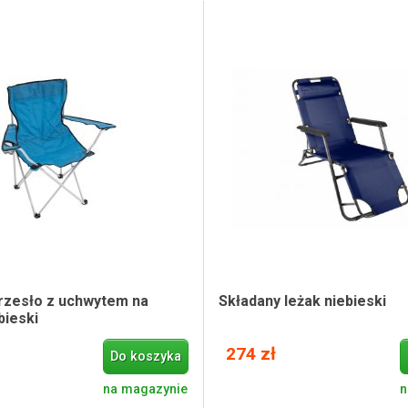
rzesło z uchwytem na
Składany leżak niebieski
bieski
274 zł
Do koszyka
na magazynie
n