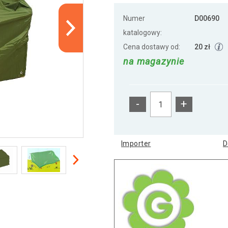
Numer
D00690
katalogowy:
Cena dostawy od:
20 zł
na magazynie
-
+
Importer
D