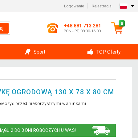
Logowanie
Rejestracja
0
+48 881 713 281
aj
PON - PT, 08:00-16:00
Sport
TOP Oferty
KĘ OGRODOWĄ 130 X 78 X 80 CM
ieczyć przed niekorzystnymi warunkami
IĄGU 2 DO 3 DNI ROBOCZYCH U WAS!