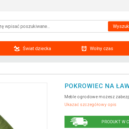
Wyszuk
Świat dziecka
Wolny czas
POKROWIEC NA ŁAW
Meble ogrodowe możesz zabezp
Ukazać szczegółowy opis
PRODUKT W C