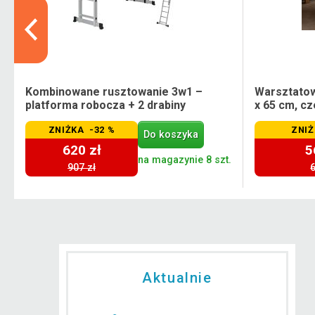
Kombinowane rusztowanie 3w1 –
Warsztatow
platforma robocza + 2 drabiny
x 65 cm, c
ZNIŻKA -32 %
ZNIŻ
Do koszyka
620 zł
5
.
na magazynie 8 szt.
907 zł
6
Aktualnie