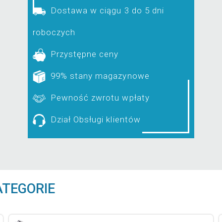
Dostawa w ciągu 3 do 5 dni
roboczych
Przystępne ceny
99% stany magazynowe
Pewność zwrotu wpłaty
Dział Obsługi klientów
ATEGORIE