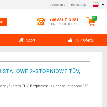
Logowanie
Rejestracja
0
+48 881 713 281
aj
PON - PT, 08:00-16:00
Sport
TOP Oferty
 STALOWE 2-STOPNIOWE TÜV,
ertyfikatem TÜV. Bezpieczne, składane, nośność 150