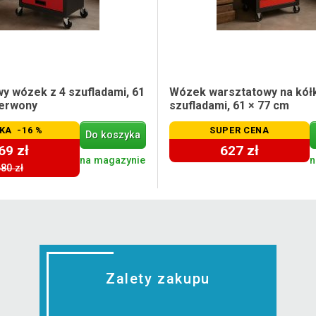
y wózek z 4 szufladami, 61
Wózek warsztatowy na kółk
zerwony
szufladami, 61 × 77 cm
KA -16 %
SUPER CENA
Do koszyka
69 zł
627 zł
na magazynie
n
80 zł
Zalety zakupu