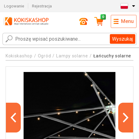
Logowanie
Rejestracja
0
Menu
Wyszukaj
Kokiskashop
Ogród
Lampy solarne
Łańcuchy solarne