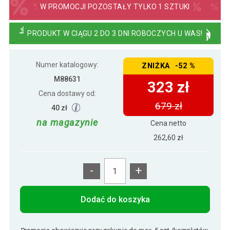
W PROMOCJI POZOSTAŁY TYLKO 1 SZTUKI
679 zł
STILISTA Parasol ogrodowy z rączką 3
PRODUKT W CIĄGU 2 DO 3 DNI ROBOCZYCH U WAS!
323 zł
m, czerwony + LED
Numer katalogowy:
ZNIŻKA -52 %
677 zł
STILISTA Parasol ogrodowy z rączką 3
361 zł
m, khaki + LED
M88631
323 zł
Cena dostawy od:
679 zł
40 zł
na magazynie
Cena netto
262,60 zł
-
+
Dodać do koszyka