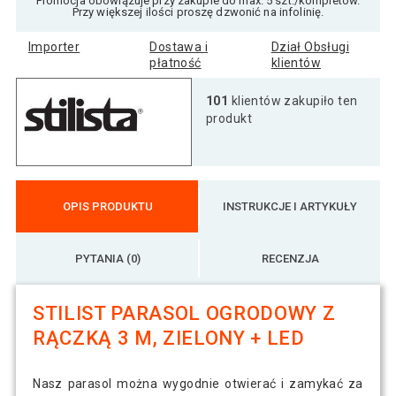
Promocja obowiązuje przy zakupie do max. 5 szt./kompletów.
Przy większej ilości proszę dzwonić na infolinię.
Importer
Dostawa i
Dział Obsługi
płatność
klientów
101
klientów zakupiło ten
produkt
OPIS PRODUKTU
INSTRUKCJE I ARTYKUŁY
PYTANIA (0)
RECENZJA
STILIST PARASOL OGRODOWY Z
RĄCZKĄ 3 M, ZIELONY + LED
Nasz parasol można wygodnie otwierać i zamykać za