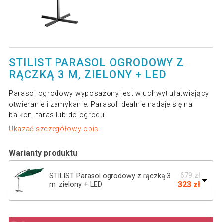
STILIST PARASOL OGRODOWY Z
RĄCZKĄ 3 M, ZIELONY + LED
Parasol ogrodowy wyposażony jest w uchwyt ułatwiający
otwieranie i zamykanie. Parasol idealnie nadaje się na
balkon, taras lub do ogrodu.
Ukazać szczegółowy opis
Warianty produktu
679 zł
STILIST Parasol ogrodowy z rączką 3
323 zł
m, zielony + LED
STILISTA Parasol ogrodowy z rączką 3
682 zł
m, antracyt + LED