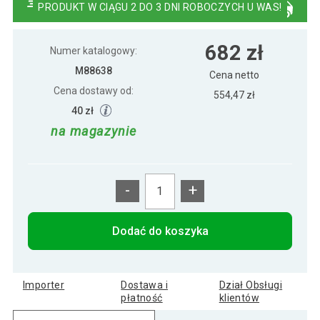
PRODUKT W CIĄGU 2 DO 3 DNI ROBOCZYCH U WAS!
679 zł
STILISTA Parasol ogrodowy z rączką 3
682 zł
323 zł
m, czerwony + LED
Numer katalogowy:
M88638
Cena netto
Cena dostawy od:
677 zł
STILISTA Parasol ogrodowy z rączką 3
554,47 zł
361 zł
m, khaki + LED
40 zł
na magazynie
-
+
Dodać do koszyka
Importer
Dostawa i
Dział Obsługi
płatność
klientów