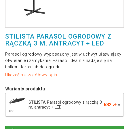
STILISTA PARASOL OGRODOWY Z
RĄCZKĄ 3 M, ANTRACYT + LED
Parasol ogrodowy wyposażony jest w uchwyt ułatwiający
otwieranie i zamykanie. Parasol idealnie nadaje się na
balkon, taras lub do ogrodu.
Ukazać szczegółowy opis
Warianty produktu
STILISTA Parasol ogrodowy z rączką 3
682 zł
m, antracyt + LED
679 zł
STILIST Parasol ogrodowy z rączką 3 m,
323 zł
zielony + LED