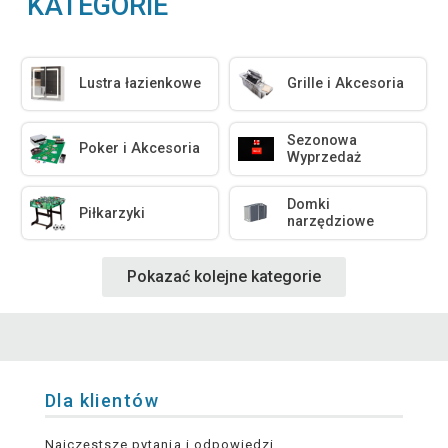
KATEGORIE
Lustra łazienkowe
Grille i Akcesoria
Sezonowa
Poker i Akcesoria
Wyprzedaż
Domki
Piłkarzyki
narzędziowe
Pokazać kolejne kategorie
Dla klientów
Najczęstsze pytania i odpowiedzi