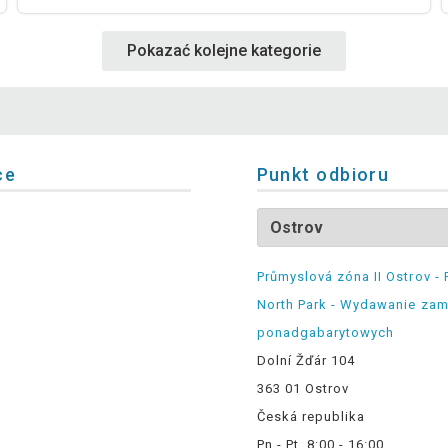
Pokazać kolejne kategorie
ce
Punkt odbioru
Průmyslová zóna II Ostrov - 
North Park - Wydawanie za
ponadgabarytowych
Dolní Žďár 104
363 01 Ostrov
Česká republika
Pn - Pt, 8:00 - 16:00