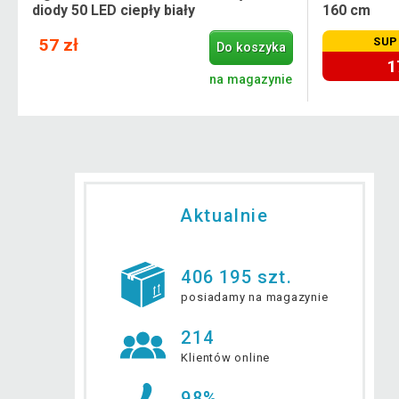
diody 50 LED ciepły biały
160 cm
57 zł
SUP
Do koszyka
1
e
na magazynie
Aktualnie
406 195 szt.
posiadamy na magazynie
214
Klientów online
98%