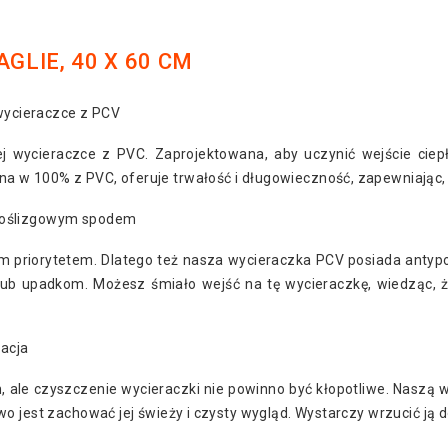
LIE, 40 X 60 CM
 wycieraczce z PCV
ej wycieraczce z PVC. Zaprojektowana, aby uczynić wejście ciep
 w 100% z PVC, oferuje trwałość i długowieczność, zapewniając,
poślizgowym spodem
priorytetem. Dlatego też nasza wycieraczka PCV posiada antypoś
ub upadkom. Możesz śmiało wejść na tę wycieraczkę, wiedząc, 
acja
ale czyszczenie wycieraczki nie powinno być kłopotliwe. Naszą 
 jest zachować jej świeży i czysty wygląd. Wystarczy wrzucić ją do