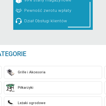
Pewność zwrotu wpłaty
Dział Obsługi klientów
ATEGORIE
Grille i Akcesoria
Piłkarzyki
Leżaki ogrodowe