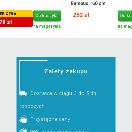
Bambus 160 cm
ER CENA
262 zł
Do koszyka
Do ko
79 zł
na magazynie
na mag
Zalety zakupu
Dostawa w ciągu 3 do 5 dni
roboczych
Przystępne ceny
99% stany magazynowe