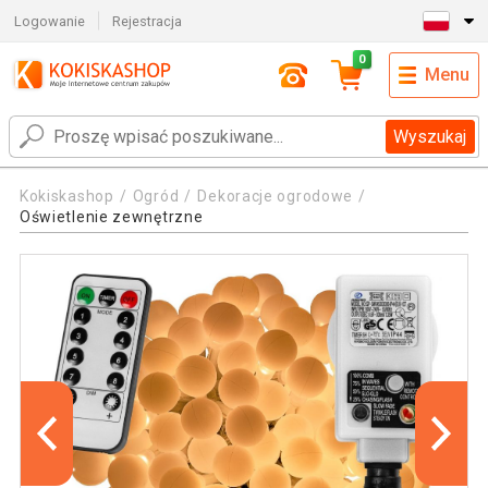
Logowanie
Rejestracja
0
Menu
Wyszukaj
Kokiskashop
Ogród
Dekoracje ogrodowe
Oświetlenie zewnętrzne