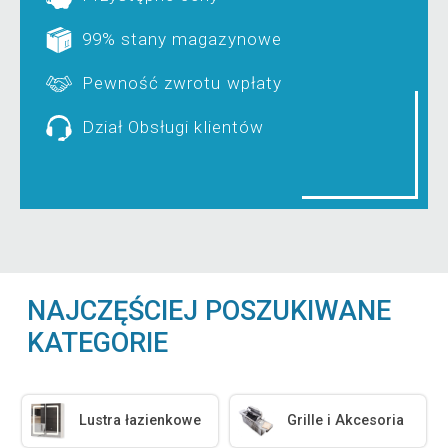
99% stany magazynowe
Pewność zwrotu wpłaty
Dział Obsługi klientów
NAJCZĘŚCIEJ POSZUKIWANE
KATEGORIE
Lustra łazienkowe
Grille i Akcesoria