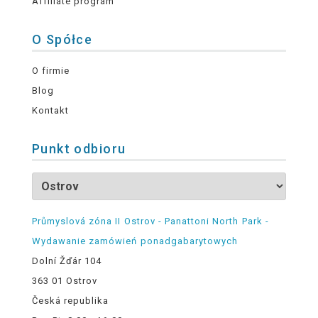
Affiliate program
O Spółce
O firmie
Blog
Kontakt
Punkt odbioru
Průmyslová zóna II Ostrov - Panattoni North Park -
Wydawanie zamówień ponadgabarytowych
Dolní Žďár 104
363 01 Ostrov
Česká republika