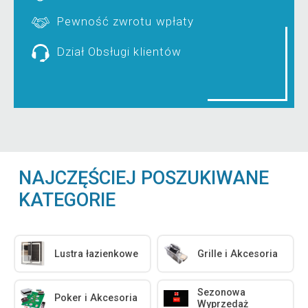
Pewność zwrotu wpłaty
Dział Obsługi klientów
NAJCZĘŚCIEJ POSZUKIWANE
KATEGORIE
Lustra łazienkowe
Grille i Akcesoria
Sezonowa
Poker i Akcesoria
Wyprzedaż