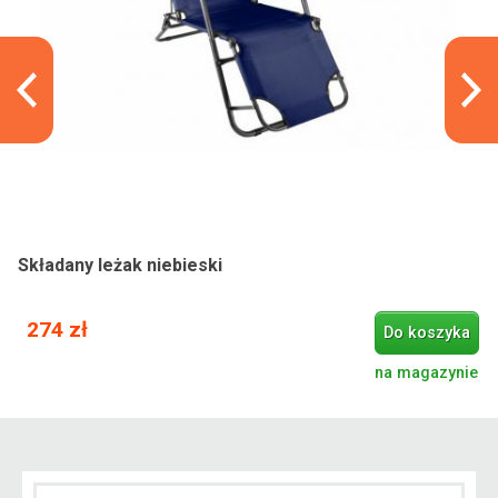
Składany leżak niebieski
274 zł
Do koszyka
na magazynie