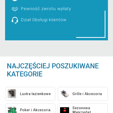
Pewność zwrotu wpłaty
Dział Obsługi klientów
NAJCZĘŚCIEJ POSZUKIWANE
KATEGORIE
Lustra łazienkowe
Grille i Akcesoria
Sezonowa
Poker i Akcesoria
Wyprzedaż