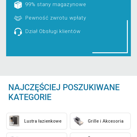
99% stany magazynowe
Pewność zwrotu wpłaty
Dział Obsługi klientów
NAJCZĘŚCIEJ POSZUKIWANE
KATEGORIE
Lustra łazienkowe
Grille i Akcesoria