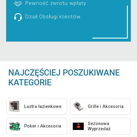
Pewność zwrotu wpłaty
Dział Obsługi klientów
NAJCZĘŚCIEJ POSZUKIWANE
KATEGORIE
Lustra łazienkowe
Grille i Akcesoria
Sezonowa
Poker i Akcesoria
Wyprzedaż