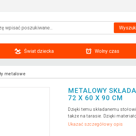
Wyszuk
Świat dziecka
Wolny czas
ły metalowe
METALOWY SKŁADA
72 X 60 X 90 CM
Dzięki temu składanemu stołowi 
także na tarasie. Dzięki materia
Ukazać szczegółowy opis