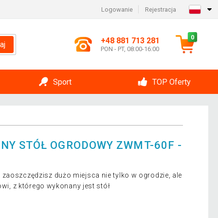
Logowanie
Rejestracja
0
+48 881 713 281
aj
PON - PT, 08:00-16:00
Sport
TOP Oferty
NY STÓŁ OGRODOWY ZWMT-60F -
zaoszczędzisz dużo miejsca nie tylko w ogrodzie, ale
łowi, z którego wykonany jest stół