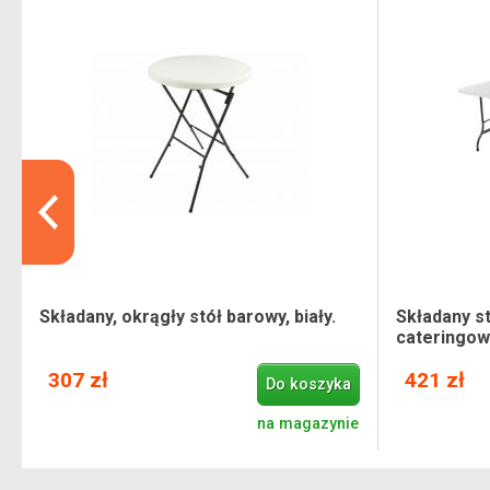
Składany, okrągły stół barowy, biały.
Składany s
cateringow
307 zł
421 zł
Do koszyka
e
na magazynie