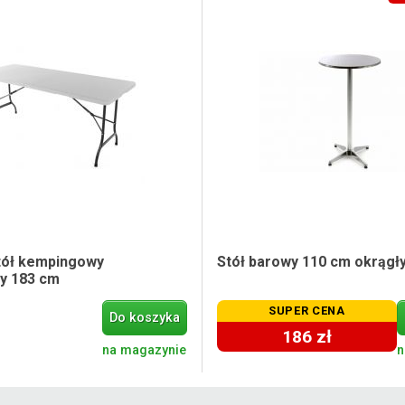
tół kempingowy
Stół barowy 110 cm okrągły
y 183 cm
SUPER CENA
Do koszyka
186 zł
na magazynie
n