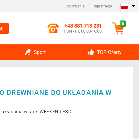
Logowanie
Rejestracja
0
+48 881 713 281
aj
PON - PT, 08:00-16:00
Sport
TOP Oferty
O DREWNIANE DO UKŁADANIA W
C
o układania w stos WEEKEND FSC