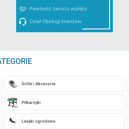
Pewność zwrotu wpłaty
Dział Obsługi klientów
ATEGORIE
Grille i Akcesoria
Piłkarzyki
Leżaki ogrodowe