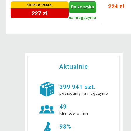
SUPER CENA
224 zł
Do koszyka
227 zł
e
na magazynie
Aktualnie
399 941 szt.
posiadamy na magazynie
49
Klientów online
98%