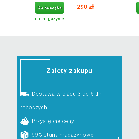
290 zł
Do koszyka
na magazynie
n
Zalety zakupu
Dostawa w ciągu 3 do 5 dni
roboczych
Przystępne ceny
99% stany magazynowe