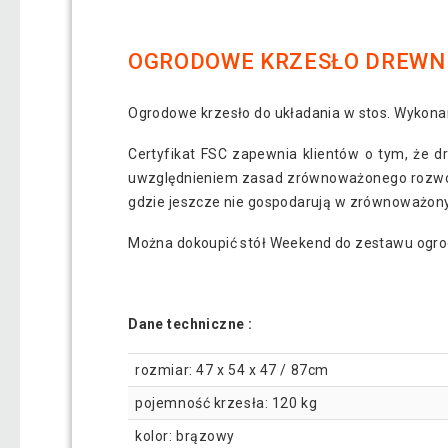
OGRODOWE KRZESŁO DREWNI
Ogrodowe krzesło do układania w stos. Wykon
Certyfikat FSC zapewnia klientów o tym, że d
uwzględnieniem zasad zrównoważonego rozwoju.
gdzie jeszcze nie gospodarują w zrównoważon
Można dokoupić stół Weekend do zestawu ogro
Dane techniczne :
rozmiar: 47 x 54 x 47 / 87cm
pojemność krzesła: 120 kg
kolor: brązowy