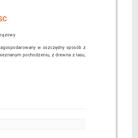
SC
brązowy.
st zagospodarowany w oszczędny sposób z
nieznanym pochodzeniu, z drewna z lasu,