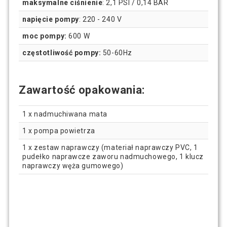
maksymalne ciśnienie
: 2,1 PSI / 0,14 BAR
napięcie pompy
: 220 - 240 V
moc pompy:
600 W
częstotliwość pompy:
50-60Hz
Zawartość opakowania:
1 x nadmuchiwana mata
1 x pompa powietrza
1 x zestaw naprawczy (materiał naprawczy PVC, 1
pudełko naprawcze zaworu nadmuchowego, 1 klucz
naprawczy węża gumowego)