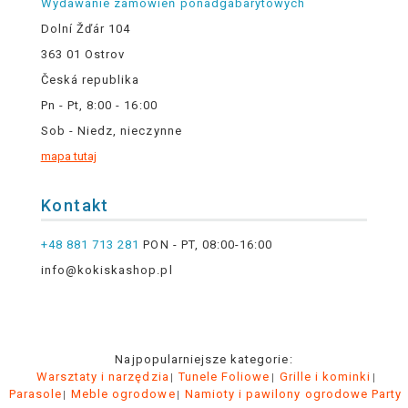
Wydawanie zamówień ponadgabarytowych
Dolní Žďár 104
363 01 Ostrov
Česká republika
Pn - Pt, 8:00 - 16:00
Sob - Niedz, nieczynne
mapa tutaj
Kontakt
+48 881 713 281
PON - PT, 08:00-16:00
info@kokiskashop.pl
Najpopularniejsze kategorie:
Warsztaty i narzędzia
Tunele Foliowe
Grille i kominki
Parasole
Meble ogrodowe
Namioty i pawilony ogrodowe Party