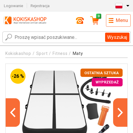
Logowanie
Rejestracja
0
Menu
Wyszukaj
Kokiskashop
Sport
Fitness
Maty
OSTATNIA SZTUKA
-26 %
WYPRZEDAŻ