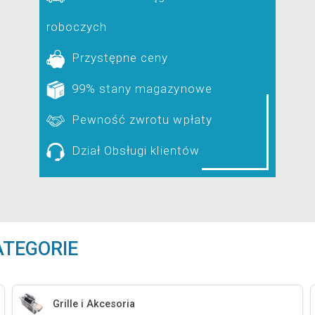
roboczych
Przystępne ceny
99% stany magazynowe
Pewność zwrotu wpłaty
Dział Obsługi klientów
ATEGORIE
Grille i Akcesoria