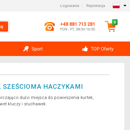
Logowanie
Rejestracja
0
+48 881 713 281
aj
PON - PT, 08:00-16:00
Sport
TOP Oferty
Z SZEŚCIOMA HACZYKAMI
arczająco dużo miejsca do powieszenia kurtek,
awet kluczy i słuchawek.