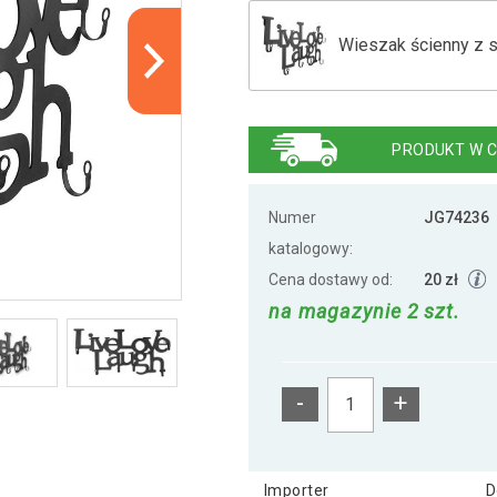
Wieszak ścienny z 
Wieszak ścienny z 
PRODUKT W C
Wieszak ścienny z 
Numer
JG74236
katalogowy:
Cena dostawy od:
20 zł
Wieszak ścienny z
na magazynie 2 szt.
-
+
Importer
D