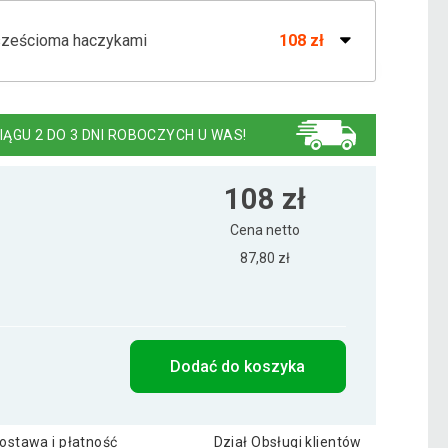
sześcioma haczykami
108 zł
czterema haczykami 48 x 27 cm
35 zł
IĄGU 2 DO 3 DNI ROBOCZYCH U WAS!
dziewięcioma haczykami Family & Friends
55 zł
108 zł
Cena netto
87,80 zł
 sześcioma haczykami, Home Sweet Home
123 zł
Dodać do koszyka
ostawa i płatność
Dział Obsługi klientów