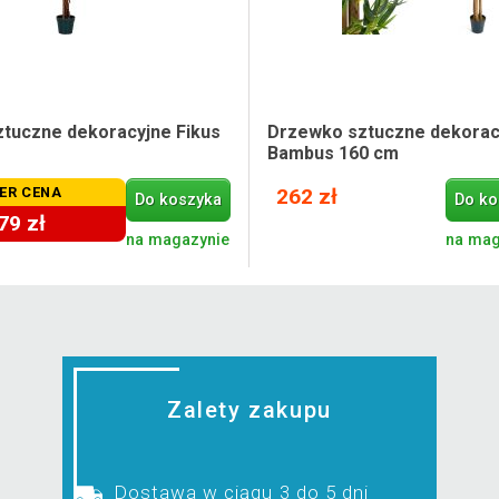
tuczne dekoracyjne Fikus
Drzewko sztuczne dekorac
Bambus 160 cm
ER CENA
262 zł
Do koszyka
Do ko
79 zł
na magazynie
na mag
Zalety zakupu
Dostawa w ciągu 3 do 5 dni