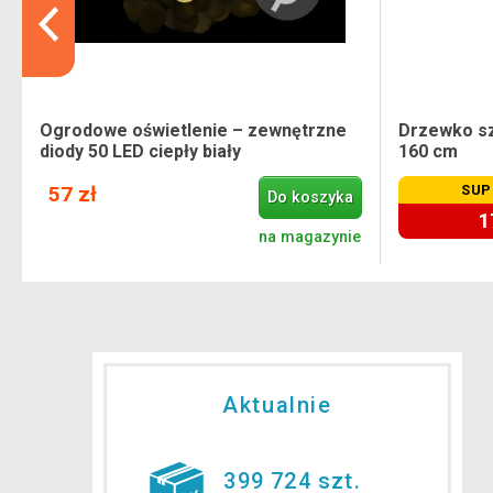
Ogrodowe oświetlenie – zewnętrzne
Drzewko sz
diody 50 LED ciepły biały
160 cm
57 zł
SUP
Do koszyka
1
e
na magazynie
Aktualnie
399 724 szt.