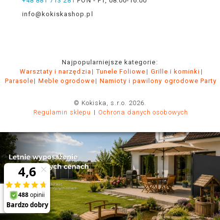
+48 881 713 281
PON - PT, 08:00-16:00
info@kokiskashop.pl
Najpopularniejsze kategorie:
Warsztaty i narzędzia
Tunele Foliowe
Grille i kominki
Parasole
Meble ogrodowe
Namioty i pawilony ogrodowe Party
© Kokiska, s.r.o. 2026.
Regulamin sklepu
Ochrona danych osobowych